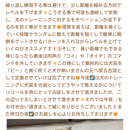
繰り返し練習する事は避けて、少し距離を縮める方向で
レベルを下げます
こうする事で何度も連続して失敗
し、犬のトレーニングに対するモチベーションが低下す
るのを防ぐ事ができます
理想を言えば、距離を長くし
ていく段階でランダムに敢えて距離を短くして簡単に報
酬をゲットさせるパターンを入れながらレベルを上げて
いくのがオススメです
⑤そして、長い距離でもできる
様になったら最後は肉声の「コイ」や「オイデ」のコマ
ンドを外していきます
この様にして最終的には犬笛を
「ピー」と長く吹くと犬が飼い主さんの元へ戻る合図と
して定着させていけば完了ですね
今夜
は犬のトレー
ニングに犬笛を合図としてどうやって教えるかについて
リコールを例にとってお話しをさせて頂きましたが、こ
の辺りでおしまいとさせて頂きます
それでは今夜
も
お付き合い頂きまして誠にありがとうございました
ま
た明日の夜
のお越しを心よりお待ちしております