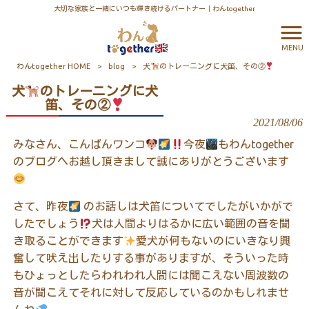
大切な家族と一緒にいつも輝き続けるパートナー｜わんtogether
MENU
わんtogether HOME
>
blog
>
犬
のトレーニングに犬笛、その②
犬
のトレーニングに犬
笛、その②
2021/08/06
みなさん、こんばんワンコ
今夜
もわん
together
のブログへお越し頂きまして誠にありがとうございます
さて、昨夜
のお話しは犬笛についてでしたがいかがで
したでしょう
犬は人間よりはるかに広い範囲の音を聞
き取ることができます
愛犬が何もないのにいきなり興
奮して吠え出したりする事がありますが、そういった時
もひょっとしたらわれわれ人間には聞こえない周波数の
音が聞こえてそれに対して反応しているのかもしれませ