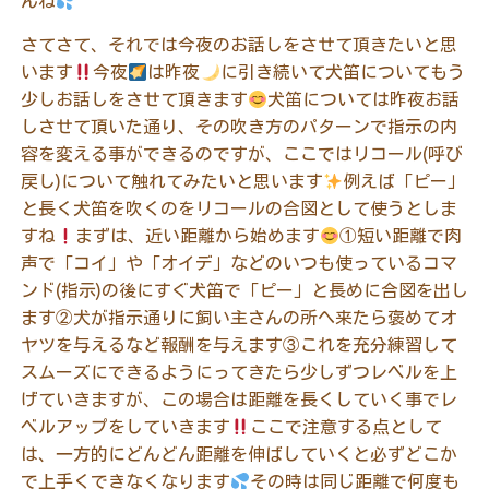
んね
さてさて、それでは今夜のお話しをさせて頂きたいと思
います
今夜
は昨夜
に引き続いて犬笛についてもう
少しお話しをさせて頂きます
犬笛については昨夜
お話
しさせて頂いた通り、
その吹き方のパターンで指示の内
容を変える事ができるのですが、ここではリコール
(
呼び
戻し
)
について触れてみたいと思います
例えば「ピー」
と長く犬笛を吹くのをリコールの合図として使うとしま
すね
まずは、近い距離から始めます
①短い距離で肉
声で「コイ」や「オイデ」などのいつも使っているコマ
ンド
(
指示
)
の後にすぐ犬笛で「ピー」と長めに合図を出し
ます②犬が指示通りに飼い主さんの所へ来たら褒めてオ
ヤツを与えるなど報酬を与えます③これを充分練習して
スムーズにできるようにってきたら少しずつレベルを上
げていきますが、この場合は距離を長くしていく事でレ
ベルアップをしていきます
ここで注意する点として
は、一方的にどんどん距離を伸ばしていくと必ずどこか
で上手くできなくなります
その時は同じ距離で何度も