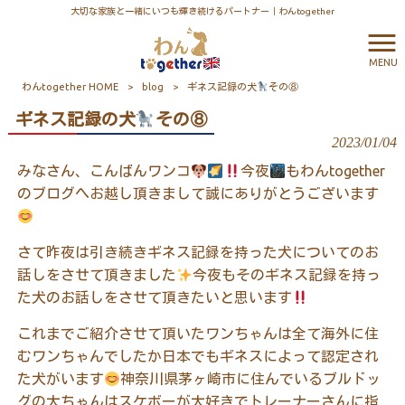
大切な家族と一緒にいつも輝き続けるパートナー｜わんtogether
MENU
わんtogether HOME
>
blog
>
ギネス記録の犬
その⑧
ギネス記録の犬
その⑧
2023/01/04
みなさん、こんばんワンコ
今夜
もわん
together
のブログへお越し頂きまして誠にありがとうございます
さて昨夜は引き続きギネス記録を持った犬についてのお
話しをさせて頂きました
今夜もそのギネス記録を持っ
た犬のお話しをさせて頂きたいと思います
これまでご紹介させて頂いたワンちゃんは全て海外に住
むワンちゃんでしたか日本でもギネスによって認定され
た犬がいます
神奈川県茅ヶ崎市に住んでいるブルドッ
グの大ちゃんはスケボーが大好きでトレーナーさんに指