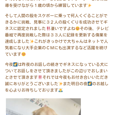
導を受けながら１歳の頃から練習しています
そして人間の股をスケボーに乗って何人くぐることがで
きるかに挑戦、見事に３２人の股くぐりを成功させてギ
ネスに認定されました
凄いですよね
その後、テレビ
番組で再度挑戦した際は３３人に記録を更新する偉業を
達成しました
これがきっかけで大ちゃんはネットで人
気者になり大手企業のＣＭにも出演するなど活躍を続け
ています
今夜
は昨夜のお話しの続きでギネスになっている犬に
ついてお話しをさせて頂きましたがこの辺りでおしまい
とさせて頂きます
それでは今夜もお付き合いいただき
誠にありがとうございました
また明日の夜
のお越し
を心よりお待ちしております