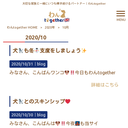
大切な家族と一緒にいつも輝き続けるパートナー｜わんtogether
MENU
わんtogether HOME
>
2020年
>
10月
2020/10
犬
も冬
支度をしましょう
2020/10/31｜
blog
みなさん、こんばんワンコ
今日もわんtogether
詳細はこちら
犬
とのスキンシップ
2020/10/30｜
blog
みなさん、こんばんは
今夜
も当サイ