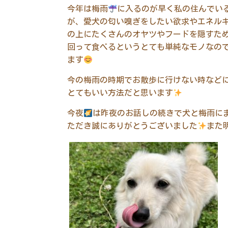
今年は梅雨
に入るのが早く私の住んでい
が、愛犬の匂い嗅ぎをしたい欲求やエネル
の上にたくさんのオヤツやフードを隠すた
回って食べるというとても単純なモノなの
ます
今の梅雨の時期でお散歩に行けない時など
とてもいい方法だと思います
今夜
は昨夜のお話しの続きで
犬と
梅雨に
ただき誠にありがとうございました
また