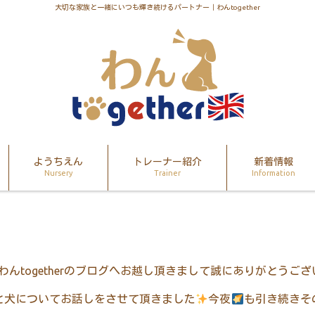
大切な家族と一緒にいつも輝き続けるパートナー｜わんtogether
ようちえん
トレーナー紹介
新着情報
Nursery
Trainer
Information
わん
together
のブログへお越し頂きまして誠にありがとうござ
と犬
についてお話しをさせて頂きました
今夜
も引き続きそ