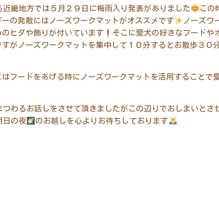
る近畿地方では５月２９日に梅雨入り発表がありました
この
ギーの発散にはノーズワークマットがオススメです
ノーズワ
めのヒダや飾りが付いています
そこに愛犬の好きなフードや
ですがノーズワークマットを集中して１０分するとお散歩３０
にはフードをあげる時にノーズワークマットを活用することで
まつわるお話しをさせて頂きましたがこの辺りでおしまいとさ
明日の夜
のお越しを心よりお待ちしております