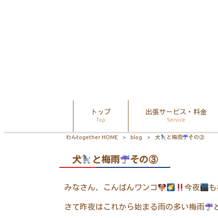
トップ
出張サービス・料金
Top
Service
わんtogether HOME
>
blog
>
犬
と梅雨
その③
犬
と梅雨
その③
みなさん、こんばんワンコ
今夜
も
さて昨夜はこれから始まる雨の多い梅雨