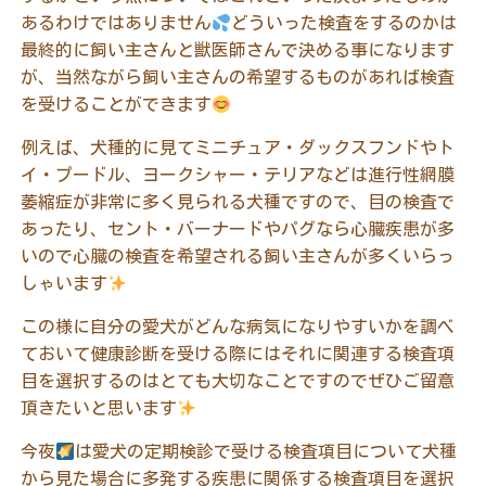
あるわけではありません
どういった検査をするのかは
最終的に飼い主さんと獣医師さんで決める事になります
が、当然ながら飼い主さんの希望するものがあれば検査
を受けることができます
例えば、犬種的に見てミニチュア・ダックスフンドやト
イ・プードル、ヨークシャー・テリアなどは進行性網膜
萎縮症が非常に多く見られる犬種ですので、目の検査で
あったり、セント・バーナードやパグなら心臓疾患が多
いので心臓の検査を希望される飼い主さんが多くいらっ
しゃいます
この様に自分の愛犬がどんな病気になりやすいかを調べ
ておいて健康診断を受ける際にはそれに関連する検査項
目を選択するのはとても大切なことですのでぜひご留意
頂きたいと思います
今夜
は愛犬の定期検診で受ける検査項目について犬種
から見た場合に多発する疾患に関係する検査項目を選択