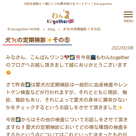
大切な家族と一緒にいつも輝き続けるパートナー｜わんtogether
MENU
わんtogether HOME
>
blog
>
犬
の定期検診
その⑤
犬
の定期検診
その⑤
2022/02/08
みなさん、こんばんワンコ
今夜
もわん
together
のブログへお越し頂きまして誠にありがとうございます
さて昨夜
は愛犬の定期検診は一般的に血液検査やレン
トゲン検査などが行われますが、それとともに視診、触
診、聴診もあり、それによって愛犬の身体に異常がない
かをチェックするというお話しをさせて頂きました
今夜
からはその他の検査についてお話しをさせて頂き
ますね
愛犬の定期検診においてどの様な種類の検査を
するかという点についてはこれといった決まったものが