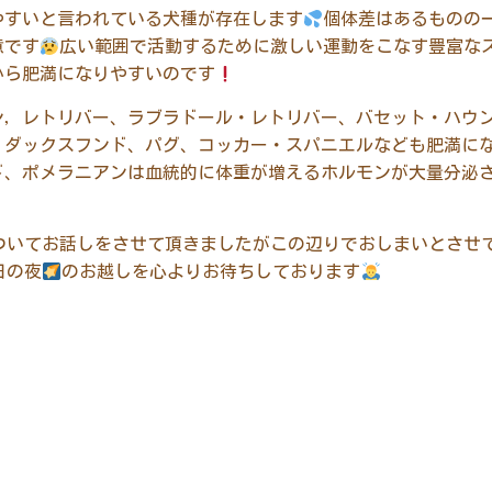
やすいと言われている犬種が存在します
個体差はあるものの
意です
広い範囲で活動するために激しい運動をこなす豊富な
から肥満になりやすいのです
ン，レトリバー、ラブラドール・レトリバー、バセット・ハウ
・ダックスフンド、パグ、コッカー・スパニエルなども肥満に
ド、ポメラニアンは血統的に体重が増えるホルモンが大量分泌
ついてお話しをさせて頂きましたがこの辺りでおしまいとさせ
日の夜
のお越しを心よりお待ちしております