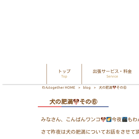
トップ
出張サービス・料金
Top
Service
わんtogether HOME
>
blog
>
犬の肥満
その⑥
犬の肥満
その⑥
みなさん、こんばんワンコ
今夜
もわ
さて昨夜は犬の肥満についてお話をさせて