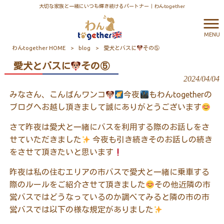
大切な家族と一緒にいつも輝き続けるパートナー｜わんtogether
MENU
わんtogether HOME
>
blog
>
愛犬とバスに
その⑤
愛犬とバスに
その⑤
2024/04/04
みなさん、こんばんワンコ
今夜
もわんtogetherの
ブログへお
越し頂きまして誠にありがとうございます
さて昨夜は愛犬と一緒にバスを利用する際のお話しをさ
せていただきました
今夜も引き続きそのお話しの続き
をさせて頂きたいと思います
昨夜は私の住むエリアの市バスで愛犬と一緒に乗車する
際のルールをご紹介させて頂きました
その他近隣の市
営バスではどうなっているのか調べてみると隣の市の市
営バスでは以下の様な規定がありました