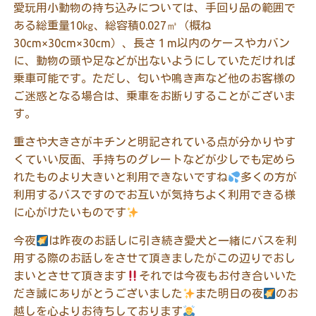
愛玩用小動物の持ち込みについては、手回り品の範囲で
ある総重量10㎏、総容積0.027㎥（概ね
30cm×30cm×30cm）、長さ１m以内のケースやカバン
に、動物の頭や足などが出ないようにしていただければ
乗車可能です。ただし、匂いや鳴き声など他のお客様の
ご迷惑となる場合は、乗車をお断りすることがございま
す。
重さや大きさがキチンと明記されている点が分かりやす
くていい反面、手持ちのグレートなどが少しでも定めら
れたものより大きいと利用できないですね
多くの方が
利用するバスですのでお互いが気持ちよく利用できる様
に心がけたいものです
今夜
は昨夜のお話しに引き続き愛犬と一緒にバスを利
用する際のお話しをさせて頂きましたがこの辺りでおし
まいとさせて頂きます
それでは今夜もお付き合いいた
だき誠にありがとうございました
また明日の夜
のお
越しを心よりお待ちしております