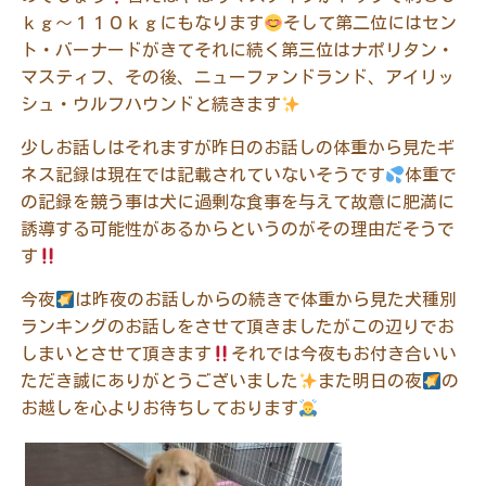
ｋｇ〜１１０ｋｇにもなります
そして第二位にはセン
ト・バーナードがきてそれに続く第三位はナポリタン・
マスティフ、その後、ニューファンドランド、アイリッ
シュ・ウルフハウンドと続きます
少しお話しはそれますが昨日のお話しの体重から見たギ
ネス記録は現在では記載されていないそうです
体重で
の記録を競う事は犬に過剰な食事を与えて故意に肥満に
誘導する可能性があるからというのがその理由だそうで
す
今夜
は昨夜のお話しからの続きで体重から見た犬種別
ランキングのお話しをさせて頂きましたがこの辺りでお
しまいとさせて頂きます
それでは今夜もお付き合いい
ただき誠にありがとうございました
また明日の夜
の
お越しを心よりお待ちしております