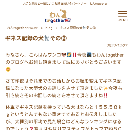
大切な家族と一緒にいつも輝き続けるパートナー｜わんtogether
MENU
わんtogether HOME
>
blog
>
ギネス記録の犬
その②
ギネス記録の犬
その②
2022/12/27
みなさん、こんばんワンコ
今夜
もわん
together
のブログへお越し頂きまして誠にありがとうございます
さて昨夜はそれまでのお話しからお題を変えてギネス記
録になった大型犬のお話しをさせて頂きました
今夜も
引き続きそのお話しの続きをさせて頂きますね
体重でギネス記録を持っている犬はなんと１５５
.
５８ｋ
ｇというとんでもない重さでであるとお伝えしました
が、犬種別の平均で見た場合はどんなランキングになる
のでしょう
答えはやはりマスティフがトップで約８０