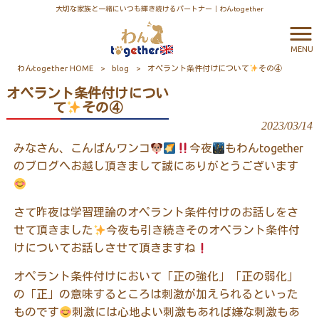
大切な家族と一緒にいつも輝き続けるパートナー｜わんtogether
MENU
わんtogether HOME
>
blog
>
オペラント条件付けについて
その④
オペラント条件付けについ
て
その④
2023/03/14
みなさん、こんばんワンコ
今夜
もわん
together
のブログへお越し頂きまして誠にありがとうございます
さて昨夜は学習理論のオペラント条件付けのお話しをさ
せて頂きました
今夜も引き続きそのオペラント条件付
けについてお話しさせて頂きますね
オペラント条件付けにおいて「正の強化」「正の弱化」
の「正」の意味するところは刺激が加えられるといった
ものです
刺激には心地よい刺激もあれば嫌な刺激もあ