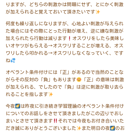
りますが、どちらの刺激かは問題にせず、とにかく刺激
が加えられると覚えておいて頂きたいです
何度も繰り返しになりますが、心地よい刺激が与えられ
た場合にはその際にとった行動が増え、逆に嫌な刺激が
加えられたら行動は減ります
オスワリをしたら美味し
いオヤツがもらえる
→
オスワリすることが増える、オス
ワリしたら叩かれる
→
オスワリしなくなっていく、です
ね
オペラント条件付けには「正」があるので当然のことな
がらその反対の「負」もあります
「正」の意味は刺激
が加えられる、でしたので「負」は逆に刺激が取り去ら
れることを指します
今夜
は昨夜に引き続き学習理論のオペラント条件付け
についてのお話しをさせて頂きましたがこの辺りでおし
まいとさせて頂きます
それでは今夜もお付き合いいた
だき誠にありがとうございました
また明日の夜
のお