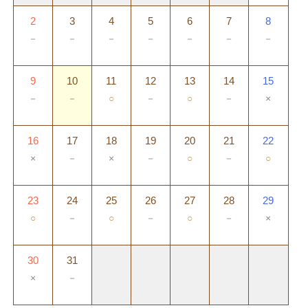
2
3
4
5
6
7
8
－
－
－
－
－
－
－
9
10
11
12
13
14
15
－
－
○
－
○
－
×
16
17
18
19
20
21
22
×
－
×
－
○
－
○
23
24
25
26
27
28
29
○
－
○
－
○
－
×
30
31
×
－