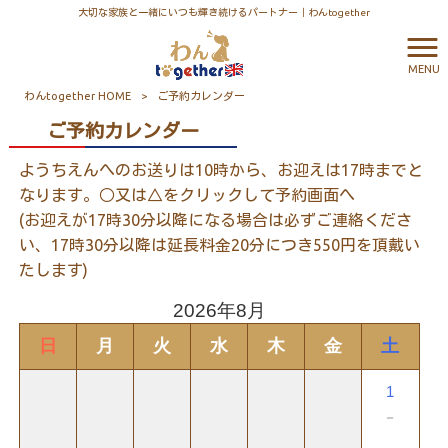
大切な家族と一緒にいつも輝き続けるパートナー｜わんtogether
MENU
わんtogether HOME
>
ご予約カレンダー
ご予約カレンダー
ようちえんへのお送りは10時から、お迎えは17時までと
なります。○又は△をクリックして予約画面へ
(お迎えが17時30分以降になる場合は必ずご連絡くださ
い、17時30分以降は延長料金20分につき550円を頂戴い
たします)
2026年8月
日
月
火
水
木
金
土
1
－