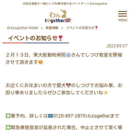
大切な家族と一緒にいつも輝き続けるパートナー｜わんtogether
MENU
わんtogether HOME
>
新着情報
>
イベントのお知らせ
イベントのお知らせ
2021/01/17
２月１３日、東大阪動物病院
さんでしつけ教室を開催
させて頂きます
お近くにお住まいの方で愛犬
のしつけでお悩み事、お
困り事ありましたらぜひご参加してくださいね
要予約、詳しくは
0120-897-287わんtogetherまで
緊急事態宣言が延長された場合、中止とさせて頂く場