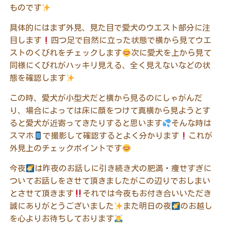
ものです
具体的にはまず外見、見た目で愛犬のウエスト部分に注
目します
四つ足で自然に立った状態で横から見てウエ
ストのくびれをチェックします
次に愛犬を上から見て
同様にくびれがハッキリ見える、全く見えないなどの状
態を確認します
この時、愛犬が小型犬だと横から見るのにしゃがんだ
り、場合によっては床に顔をつけて真横から見ようとす
ると愛犬が近寄ってきたりすると思います
そんな時は
スマホ
で撮影して確認するとよく分かります
これが
外見上のチェックポイントです
今夜
は昨夜のお話しに引き続き犬の肥満・痩せすぎに
ついてお話しをさせて頂きましたがこの辺りでおしまい
とさせて頂きます
それでは今夜もお付き合いいただき
誠にありがとうございました
また明日の夜
のお越し
を心よりお待ちしております