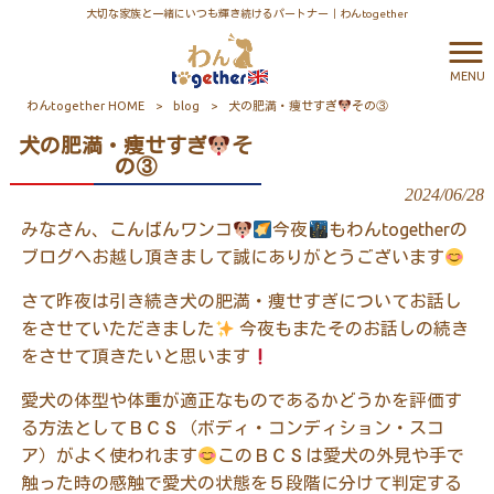
大切な家族と一緒にいつも輝き続けるパートナー｜わんtogether
MENU
わんtogether HOME
>
blog
>
犬の肥満・痩せすぎ
その③
犬の肥満・痩せすぎ
そ
の③
2024/06/28
みなさん、こんばんワンコ
今夜
もわんtogetherの
ブログへお越し頂きまして誠にありがとうございます
さて昨夜は引き続き犬の肥満・痩せすぎについてお話し
をさせていただきました
今夜もまたそのお話しの続き
をさせて頂きたいと思います
愛犬の体型や体重が適正なものであるかどうかを評価す
る方法としてＢＣＳ（ボディ・コンディション・スコ
ア）がよく使われます
このＢＣＳは愛犬の外見や手で
触った時の感触で愛犬の状態を５段階に分けて判定する