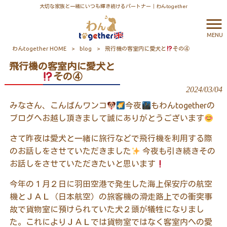
大切な家族と一緒にいつも輝き続けるパートナー｜わんtogether
MENU
わんtogether HOME
>
blog
>
飛行機の客室内に愛犬と
その④
飛行機の客室内に愛犬と
その④
2024/03/04
みなさん、こんばんワンコ
今夜
もわんtogetherの
ブログへお越し頂きまして誠にありがとうございます
さて昨夜は愛犬と一緒に旅行などで飛行機を利用する際
のお話しをさせていただきました
今夜も引き続きその
お話しをさせていただきたいと思います
今年の１月２日に羽田空港で発生した海上保安庁の航空
機とＪＡＬ（日本航空）の旅客機の滑走路上での衝突事
故で貨物室に預けられていた犬２頭が犠牲になりまし
た。これによりＪＡＬでは貨物室ではなく客室内への愛