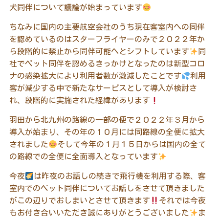
犬同伴について議論が始まっています
ちなみに国内の主要航空会社のうち現在客室内への同伴
を認めているのはスターフライヤーのみで２０２２年か
ら段階的に禁止から同伴可能へとシフトしています
同
社でペット同伴を認めるきっかけとなったのは新型コロ
ナの感染拡大により利用者数が激減したことです
利用
客が減少する中で新たなサービスとして導入が検討さ
れ、段階的に実施された経緯があります
羽田から北九州の路線の一部の便で２０２２年３月から
導入が始まり、その年の１０月には同路線の全便に拡大
されました
そして今年の１月１５日からは国内の全て
の路線での全便に全面導入となっています
今夜
は昨夜のお話しの続きで飛行機を利用する際、客
室内でのペット同伴についてお話しをさせて頂きました
がこの辺りでおしまいとさせて頂きます
それでは今夜
もお付き合いいただき誠にありがとうございました
ま