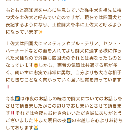
もともと高知県を中心に生息していた弥生犬を祖先に持
つ犬を土佐犬と呼んでいたのですが、現在では四国犬と
表記するようになり、土佐闘犬を単に土佐犬と呼ぶよう
になっています
土佐犬は四国犬にマスティフやブル・テリア、セント・
バーナードなどの血を入れてより闘犬に適する様に作ら
れた犬種なので外観も四国犬のそれとは異なったものと
なっています
しかし、両者の気質は共通する所が多
く、飼い主に忠実で非常に勇敢、自分よりも大きな相手
にも怯むことなく向かっていく強い性質を持っています
今夜
は昨夜のお話しの続きで闘犬についてのお話しを
させて頂きましたがこの辺りでおしまいとさせて頂きま
す
それでは今夜もお付き合いいただき誠にありがとう
ございました
また明日の夜
のお越しを心よりお待ち
しております