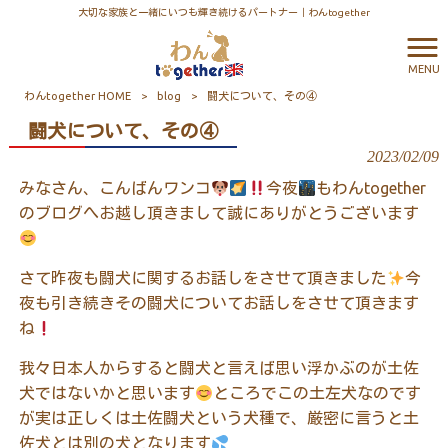
大切な家族と一緒にいつも輝き続けるパートナー｜わんtogether
MENU
わんtogether HOME
>
blog
>
闘犬について、その④
闘犬について、その④
2023/02/09
みなさん、こんばんワンコ
今夜
もわん
together
のブログへお越し頂きまして誠にありがとうございます
さて昨夜も闘犬に関するお話しをさせて頂きました
今
夜も引き続きその闘犬についてお話しをさせて頂きます
ね
我々日本人からすると闘犬と言えば思い浮かぶのが土佐
犬ではないかと思います
ところでこの土左犬なのです
が実は正しくは土佐闘犬という犬種で、厳密に言うと土
佐犬とは別の犬となります