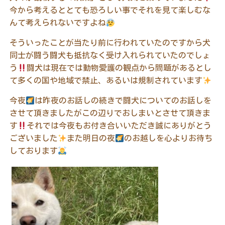
今から考えるととても恐ろしい事でそれを見て楽しむな
んて考えられないですよね
そういったことが当たり前に行われていたのですから犬
同士が闘う闘犬も抵抗なく受け入れられていたのでしょ
う
闘犬は現在では動物愛護の観点から問題があるとし
て多くの国や地域で禁止、あるいは規制されています
今夜
は昨夜のお話しの続きで闘犬についてのお話しを
させて頂きましたがこの辺りでおしまいとさせて頂きま
す
それでは今夜もお付き合いいただき誠にありがとう
ございました
また明日の夜
のお越しを心よりお待ち
しております