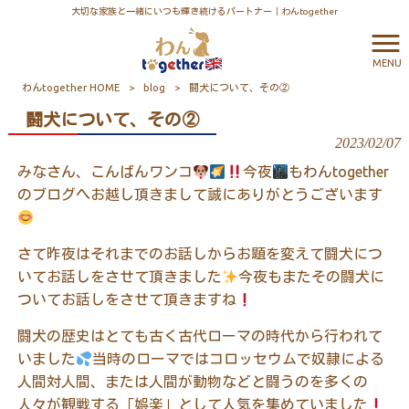
大切な家族と一緒にいつも輝き続けるパートナー｜わんtogether
MENU
わんtogether HOME
>
blog
>
闘犬について、その②
闘犬について、その②
2023/02/07
みなさん、こんばんワンコ
今夜
もわん
together
のブログへお越し頂きまして誠にありがとうございます
さて昨夜はそれまでのお話しからお題を変えて闘犬につ
いてお話しをさせて頂きました
今夜もまたその闘犬に
ついてお話しをさせて頂きますね
闘犬の歴史はとても古く古代ローマの時代から行われて
いました
当時のローマではコロッセウムで奴隷による
人間対人間、または人間が動物などと闘うのを多くの
人々が観戦する「娯楽」として人気を集めていました