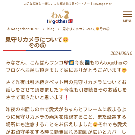
大切な家族と一緒にいつも輝き続けるパートナー｜わんtogether
MENU
わんtogether HOME
>
blog
>
見守りカメラについて
その⑤
見守りカメラについて
その⑤
2024/08/16
みなさん、こんばんワンコ
今夜
もわんtogetherの
ブログへお越し頂きまして誠にありがとうございます
さて昨夜は引き続きペット用の見守りカメラについてお
話しをさせて頂きました
今夜も引き続きそのお話しを
させて頂きたいと思います
昨夜のお話しの中で愛犬がちゃんとフレームに収まるよ
うに見守りカメラの画角を確認すること、また設置する
場所にも注意することをお伝えしました
それでも愛犬
がお留守番をする時に動き回れる範囲が広いとカバーし