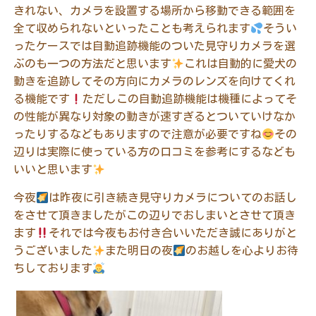
きれない、カメラを設置する場所から移動できる範囲を
全て収められないといったことも考えられます
そうい
ったケースでは自動追跡機能のついた見守りカメラを選
ぶのも一つの方法だと思います
これは自動的に愛犬の
動きを追跡してその方向にカメラのレンズを向けてくれ
る機能です
ただしこの自動追跡機能は機種によってそ
の性能が異なり対象の動きが速すぎるとついていけなか
ったりするなどもありますので注意が必要ですね
その
辺りは実際に使っている方の口コミを参考にするなども
いいと思います
今夜
は昨夜に引き続き見守りカメラについてのお話し
をさせて頂きましたがこの辺りでおしまいとさせて頂き
ます
それでは今夜もお付き合いいただき誠にありがと
うございました
また明日の夜
のお越しを心よりお待
ちしております