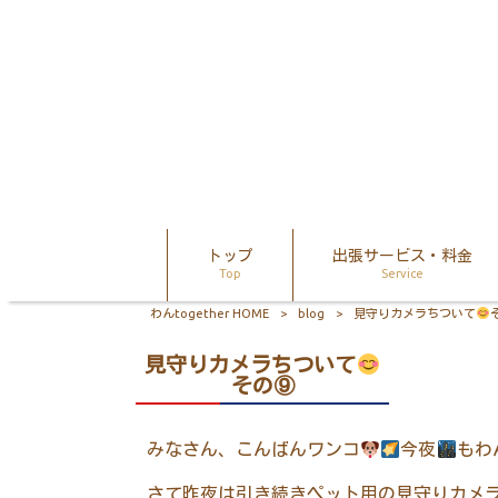
トップ
出張サービス・料金
Top
Service
わんtogether HOME
>
blog
>
見守りカメラちついて
見守りカメラちついて
その⑨
みなさん、こんばんワンコ
今夜
もわ
さて昨夜は引き続きペット用の見守りカメ