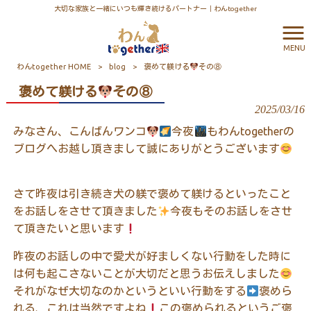
大切な家族と一緒にいつも輝き続けるパートナー｜わんtogether
MENU
わんtogether HOME
>
blog
>
褒めて躾ける
その⑧
褒めて躾ける
その⑧
2025/03/16
みなさん、こんばんワンコ
今夜
もわんtogetherの
ブログへお越し頂きまして誠にありがとうございます
さて昨夜は引き続き犬の躾で褒めて躾けるといったこと
をお話しをさせて頂きました
今夜もそのお話しをさせ
て頂きたいと思います
昨夜のお話しの中で愛犬が好ましくない行動をした時に
は何も起こさないことが大切だと思うお伝えしました
それがなぜ大切なのかというといい行動をする
褒めら
れる、これは当然ですよね
この褒められるというご褒