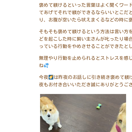
褒めて躾けるといった言葉はよく聞くワー
てあげてそれで躾ができるならいいとこだ
り、お腹が空いたら吠えまくるなどの時に
そもそも褒めて躾けるという方法は言い方
どを起こした時に飼い主さんが叱ったり場
っている行動をやめさせることができたと
無理やり行動を止められるとストレスを感
ね
今夜
は昨夜のお話しに引き続き褒めて躾
夜もお付き合いいただき誠にありがとうご