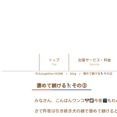
トップ
出張サービス・料金
Top
Service
わんtogether HOME
>
blog
>
褒めて躾ける
その③
褒めて躾ける
その③
みなさん、こんばんワンコ
今夜
もわ
さて昨夜は引き続き犬の躾で褒めて躾ける