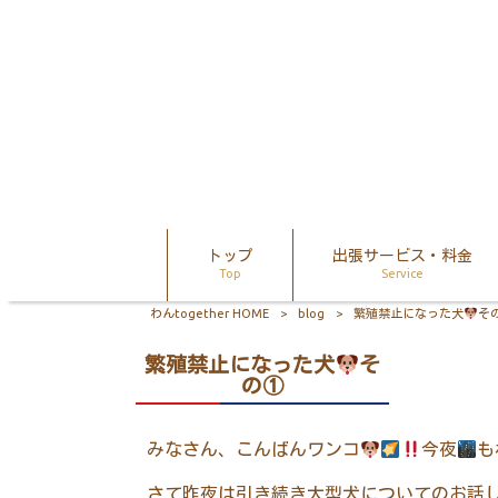
トップ
出張サービス・料金
Top
Service
わんtogether HOME
>
blog
>
繁殖禁止になった犬
そ
繁殖禁止になった犬
そ
の①
みなさん、こんばんワンコ
今夜
も
さて昨夜は引き続き大型犬についてのお話