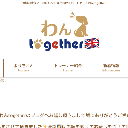
大切な家族と一緒にいつも輝き続けるパートナー｜わんtogether
ようちえん
トレーナー紹介
新着情報
Nursery
Trainer
Information
の①
わん
together
のブログへお越し頂きまして誠にありがとうござ
しをさせて頂きました
今夜
はお題を変えてお話しをさせて