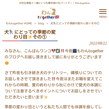
大切な家族と一緒にいつも輝き続けるパートナー｜わんtogether
MENU
わんtogether HOME
>
blog
>
犬
にとっての季節の変わり目
その①
犬
にとっての季節の変
わり目
その①
2022/08/22
みなさん、こんばんワンコ
今夜
もわん
together
のブログへお越し頂きまして誠にありがとうございます
さて昨夜も引き続き犬のテリトリー、縄張りについての
お話しをさせて頂きました
今夜はまたお題を変えてこ
れからの時期、夏の終わりから秋にかけて愛犬の体調に
ついて注意するべきポイントについてお話しをさせてい
ただきたいと思います
季節の変わり目というと私たち人間でも体調を崩してし