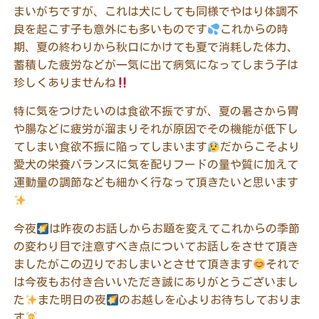
まいがちですが、これは犬にしても同様でやはり体調不
良を起こす子も意外にも多いものです
これからの時
期、夏の終わりから秋口にかけても夏で消耗した体力、
蓄積した疲労などが一気に出て病気になってしまう子は
珍しくありませんね
特に気をつけたいのは食欲不振ですが、夏の暑さから胃
や腸などに疲労が溜まりそれが原因でその機能が低下し
てしまい食欲不振に陥ってしまいます
だからこそより
愛犬の栄養バランスに気を配りフードの量や質に加えて
運動量の調節なども細かく行なって頂きたいと思います
今夜
は昨夜のお話しからお題を変えてこれからの季節
の変わり目で注意すべき点についてお話しをさせて頂き
ましたがこの辺りでおしまいとさせて頂きます
それで
は今夜もお付き合いいただき誠にありがとうございまし
た
また明日の夜
のお越しを心よりお待ちしておりま
す