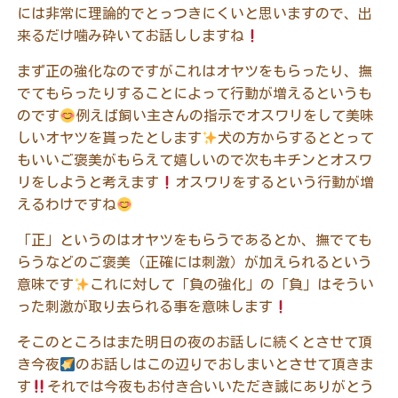
には非常に理論的でとっつきにくいと思いますので、出
来るだけ噛み砕いてお話ししますね
まず正の強化なのですがこれはオヤツをもらったり、撫
でてもらったりすることによって行動が増えるというも
のです
例えば飼い主さんの指示でオスワリをして美味
しいオヤツを貰ったとします
犬の方からするととって
もいいご褒美がもらえて嬉しいので次もキチンとオスワ
リをしようと考えます
オスワリをするという行動が増
えるわけですね
「正」というのはオヤツをもらうであるとか、撫でても
らうなどのご褒美（正確には刺激）が加えられるという
意味です
これに対して「負の強化」の「負」はそうい
った刺激が取り去られる事を意味します
そこのところはまた明日の夜のお話しに続くとさせて頂
き今夜
のお話しはこの辺りでおしまいとさせて頂きま
す
それでは今夜もお付き合いいただき誠にありがとう