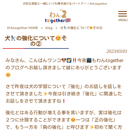
大切な家族と一緒にいつも輝き続けるパートナー｜わんtogether
MENU
わんtogether HOME
>
blog
>
犬
の強化について
その②
犬
の強化について
そ
の②
2023/03/01
みなさん、こんばんワンコ
今夜
もわん
together
のブログへお越し頂きまして誠にありがとうございます
さて昨夜は犬の学習について「強化」のお話しを話しを
させて頂きました
今夜は引き続き「強化」に関連した
お話しをさせて頂きますね
強化とはある行動が増える事を言いますが、実は強化は
２つに分類することができます
一つは「正の強化」
で、もう一方を「負の強化」と呼びます
初めて聞く方