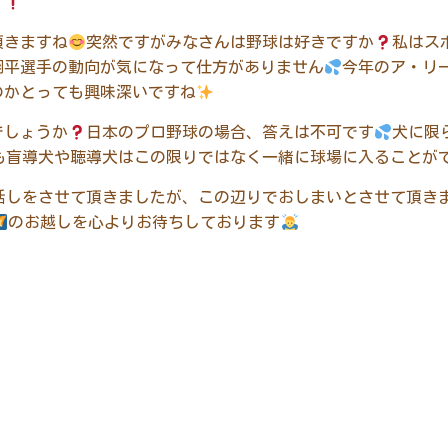
す
頂きますね
突然ですがみなさんは野球は好きですか
私はス
翔平選手の動向が気になって仕方がありません
今年のア・リ
のかとっても興味深いですね
でしょうか
日本のプロ野球の場合、答えは不可です
犬に限
も盲導犬や聴導犬はこの限りではなく一緒に球場に入ることが
話しをさせて頂きましたが、この辺りでおしまいとさせて頂き
のお越しを心よりお待ちしております