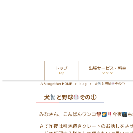
トップ
出張サービス・料金
Top
Service
わんtogether HOME
>
blog
>
犬
と野球
その①
犬
と野球
その①
みなさん、こんばんワンコ
今夜
も
さて昨夜は引き続きクレートのお話しをさ