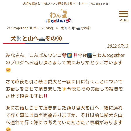
大切な家族と一緒にいつも輝き続けるパートナー｜わんtogether
MENU
わんtogether HOME
>
blog
>
犬
と山へ
その④
犬
と山へ
その④
2022/07/13
みなさん、こんばんワンコ
今夜
もわん
together
のブログへお越し頂きまして誠にありがとうございます
さて昨夜も引き続き愛犬と一緒に山に行くことについて
お話しをさせて頂きました
今夜もそのお話しの続きを
させて頂きますね
既にお話しさせて頂きました通り愛犬を山へ一緒に連れ
て行く事には賛否両論ありますが、それ以前に愛犬を山
へ連れて行く際には考えていただきたい事項があります