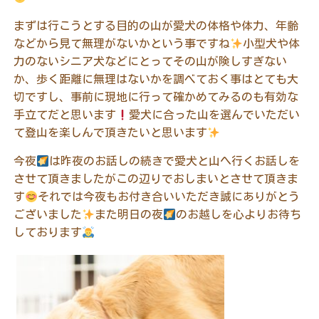
まずは行こうとする目的の山が愛犬の体格や体力、年齢
などから見て無理がないかという事ですね
小型犬や体
力のないシニア犬などにとってその山が険しすぎない
か、歩く距離に無理はないかを調べておく事はとても大
切ですし、事前に現地に行って確かめてみるのも有効な
手立てだと思います
愛犬に合った山を選んでいただい
て登山を楽しんで頂きたいと思います
今夜
は昨夜のお話しの続きで愛犬と山へ行くお話しを
させて頂きましたがこの辺りでおしまいとさせて頂きま
す
それでは今夜もお付き合いいただき誠にありがとう
ございました
また明日の夜
のお越しを心よりお待ち
しております