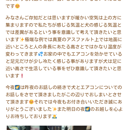
です
みなさんご存知だとは思いますが暖かい空気は上の方に
集まりますので私たちが感じる気温と犬の感じる気温と
では差異があるという事を意識して考えて頂きたいと思
います
極端な例では真夏のアスファルト上では地面に
近いところと人の身長にあたる高さとではかなり温度が
変わってきます
お家の中でもエアコンを効かせている
と足元だけが少し冷たく感じる事がありますが犬は足に
近い高さで生活している事をぜひ意識して頂きたいと思
います
今夜
は昨夜のお話しの続きで犬とエアコンについての
お話しをさせて頂きましたがこの辺りでおしまいとさせ
て頂きます
それでは今夜もお付き合いいただき誠にあ
りがとうございました
また明日の夜
のお越しを心よ
りお待ちしております