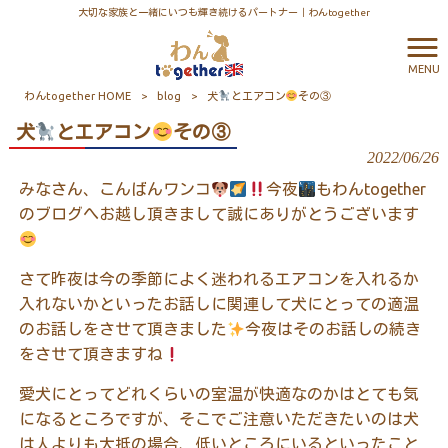
大切な家族と一緒にいつも輝き続けるパートナー｜わんtogether
MENU
わんtogether HOME
>
blog
>
犬
とエアコン
その③
犬
とエアコン
その③
2022/06/26
みなさん、こんばんワンコ
今夜
もわん
together
のブログへお越し頂きまして誠にありがとうございます
さて昨夜は今の季節によく迷われるエアコンを入れるか
入れないかといったお話しに関連して犬にとっての適温
のお話しをさせて頂きました
今夜はそのお話しの続き
をさせて頂きますね
愛犬にとってどれくらいの室温が快適なのかはとても気
になるところですが、そこでご注意いただきたいのは犬
は人よりも大抵の場合、低いところにいるといったこと