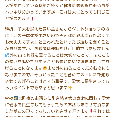
スがかかっている状態が続くと健康に悪影響がある事が
ハッキリ分かっていますが、これは犬にとっても同じこ
とが言えます
時折、子犬を迎えた飼い主さんからペットショップの方
に「この子は体が小さいのでそんなに散歩に行かなくて
も大丈夫ですよ」と言われたといったお話しを聞くこと
がありますが、お散歩は運動だけが目的ではありません
外に出て刺激を受けることは大切なことで、あちこち
の匂いを嗅いだりすることも匂いたい欲求を満たしてあ
げることになります
また外に出ることで気分転換にも
なりますので、そういったことも含めてストレスを発散
させてあげることはとても重要で、愛犬に長生きしても
らうポイントでもあると思います
今夜
は昨夜のお話しに引き続き犬の寿命に関して愛犬
に健康で長生きしてもらうためのお話しをさせて頂きま
したがこの辺りでおしまいとさせて頂きます
それでは