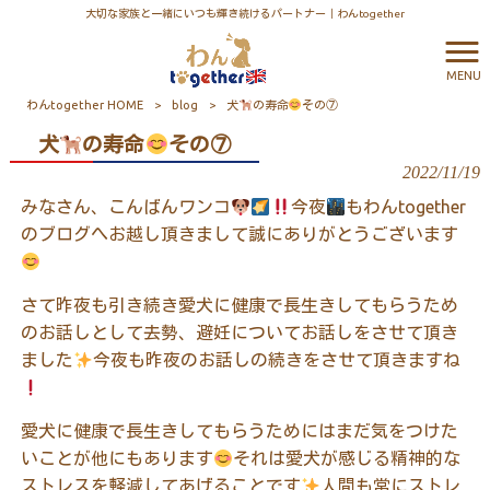
大切な家族と一緒にいつも輝き続けるパートナー｜わんtogether
MENU
わんtogether HOME
>
blog
>
犬
の寿命
その⑦
犬
の寿命
その⑦
2022/11/19
みなさん、こんばんワンコ
今夜
もわん
together
のブログへお越し頂きまして誠にありがとうございます
さて昨夜も引き続き愛犬に健康で長生きしてもらうため
のお話しとして去勢、避妊についてお話しをさせて頂き
ました
今夜も昨夜のお話しの続きをさせて頂きますね
愛犬に健康で長生きしてもらうためにはまだ気をつけた
いことが他にもあります
それは愛犬が感じる精神的な
ストレスを軽減してあげることです
人間も常にストレ