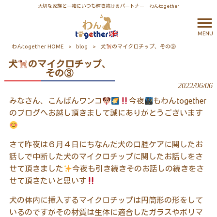
大切な家族と一緒にいつも輝き続けるパートナー｜わんtogether
MENU
わんtogether HOME
>
blog
>
犬
のマイクロチップ、その③
犬
のマイクロチップ、
その③
2022/06/06
みなさん、こんばんワンコ
今夜
もわん
together
のブログへお越し頂きまして誠にありがとうございます
さて昨夜は６月４日にちなんだ犬の口腔ケアに関したお
話しで中断した犬のマイクロチップに関したお話しをさ
せて頂きました
今夜も引き続きそのお話しの続きをさ
せて頂きたいと思いす
犬の体内に挿入するマイクロチップは円筒形の形をして
いるのですがその材質は生体に適合したガラスやポリマ