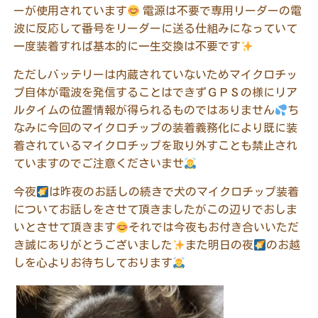
ーが使用されています
電源は不要で専用リーダーの電
波に反応して番号をリーダーに送る仕組みになっていて
一度装着すれば基本的に一生交換は不要です
ただしバッテリーは内蔵されていないためマイクロチッ
プ自体が電波を発信することはできずＧＰＳの様にリア
ルタイムの位置情報が得られるものではありません
ち
なみに今回のマイクロチップの装着義務化により既に装
着されているマイクロチップを取り外すことも禁止され
ていますのでご注意くださいませ
今夜
は昨夜のお話しの続きで犬のマイクロチップ装着
についてお話しをさせて頂きましたがこの辺りでおしま
いとさせて頂きます
それでは今夜もお付き合いいただ
き誠にありがとうございました
また明日の夜
のお越
しを心よりお待ちしております