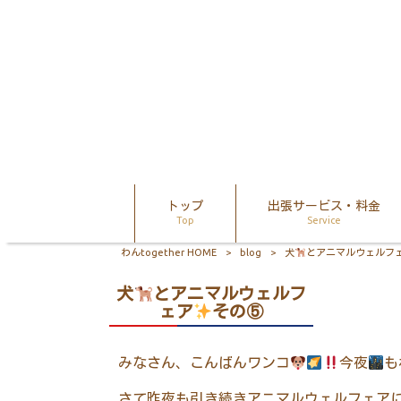
トップ
出張サービス・料金
Top
Service
わんtogether HOME
>
blog
>
犬
とアニマルウェルフ
犬
とアニマルウェルフ
ェア
その⑤
みなさん、こんばんワンコ
今夜
も
さて昨夜も引き続きアニマルウェルフェア