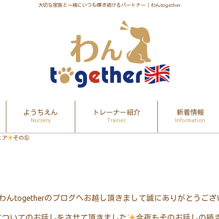
大切な家族と一緒にいつも輝き続けるパートナー｜わんtogether
ようちえん
トレーナー紹介
新着情報
Nursery
Trainer
Information
ェア
その⑤
わん
together
のブログへお越し頂きまして誠にありがとうござ
についてのお話しをさせて頂きました
今夜もそのお話しの続