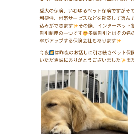
愛犬の保険、いわゆるペット保険ですがそ
利便性、付帯サービスなどを勘案して選ん
込みができます
その際、インターネット
割引制度の一つです
多頭割引とはその名
率がアップする保険会社もあります
今夜
は昨夜のお話しに引き続きペット保
いただき誠にありがとうございました
ま