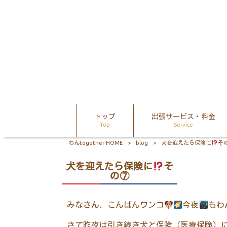
トップ
出張サービス・料金
Top
Service
わんtogether HOME
>
blog
>
犬を迎えたら保険に
そ
犬を迎えたら保険に
そ
の⑦
みなさん、こんばんワンコ
今夜
もわ
さて昨夜は引き続き犬と保険（医療保険）