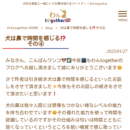
大切な家族と一緒にいつも輝き続けるパートナー｜わんtogether
MENU
わんtogether HOME
>
blog
>
犬は鼻で時間を感じる
その④
犬は鼻で時間を感じる
その④
2025/01/27
みなさん、こんばんワンコ
今夜
もわんtogetherの
ブログへお越し頂きまして誠にありがとうございます
さて昨夜は引き続き犬は鼻で時間を感じるといったお話
しをさせて頂きました
今夜もそのお話しの続きをさせ
て頂きたいと思います
犬の鼻は我々人間には想像もつかない様なレベルの能力
を持ち合わせています
その優れた能力を使って時間を
認識しているのですがその仕組みは匂いは時間とともに
弱くなっていくというところを鋭い嗅覚で感じ取ってい