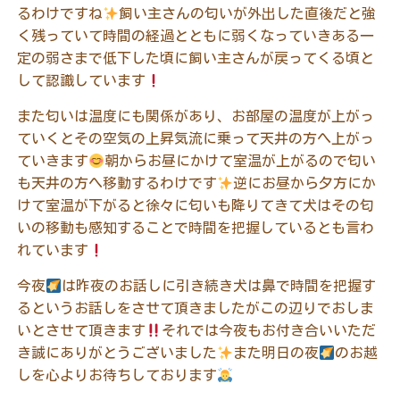
るわけですね
飼い主さんの匂いが外出した直後だと強
く残っていて時間の経過とともに弱くなっていきある一
定の弱さまで低下した頃に飼い主さんが戻ってくる頃と
して認識しています
また匂いは温度にも関係があり、お部屋の温度が上がっ
ていくとその空気の上昇気流に乗って天井の方へ上がっ
ていきます
朝からお昼にかけて室温が上がるので匂い
も天井の方へ移動するわけです
逆にお昼から夕方にか
けて室温が下がると徐々に匂いも降りてきて犬はその匂
いの移動も感知することで時間を把握しているとも言わ
れています
今夜
は昨夜のお話しに引き続き犬は鼻で時間を把握す
るというお話しをさせて頂きましたがこの辺りでおしま
いとさせて頂きます
それでは今夜もお付き合いいただ
き誠にありがとうございました
また明日の夜
のお越
しを心よりお待ちしております