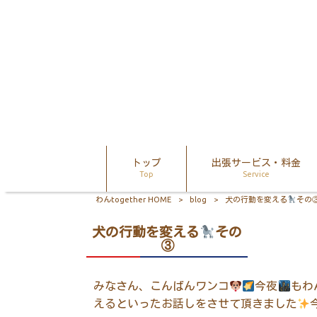
トップ
出張サービス・料金
Top
Service
わんtogether HOME
>
blog
>
犬の行動を変える
その
犬の行動を変える
その
③
みなさん、こんばんワンコ
今夜
もわ
えるといったお話しをさせて頂きました