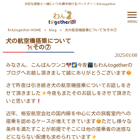
大切な家族と一緒にいつも輝き続けるパートナー｜わんtogether
MENU
わんtogether HOME
>
blog
>
犬の航空機搭乗について
その⑦
犬の航空機搭乗について
その⑦
2025/01/08
みなさん、こんばんワンコ
今夜
もわんtogetherの
ブログへお越し頂きまして誠にありがとうございます
さて昨夜は引き続き犬の航空機搭乗についてお話しをさ
せて頂きました
今夜もまたそのお話しをさせて頂きた
いと思います
近年、格安航空会社の国内線を中心に犬の旅客室内への
搭乗を認めるケースが増えてきています
ただし様々な
条件を満たすことが前提でそこには他の搭乗者の迷惑な
どにならない配慮も求められています