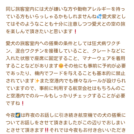
同じ旅客室内には犬が嫌いな方や動物アレルギーを持っ
ている方もいらっしゃるかもしれませんね
愛犬家とし
てはそのようなことも十分に注意しつつ愛犬との空の旅
を楽しんで頂きたいと思います
愛犬の旅客室内への搭乗の条件としては狂犬病ワクチ
ン、混合ワクチンを接種していること、クレートなどに
入れた状態で座席に固定すること、マナーウェアを着用
することなどがあります
その他にも事前に予約が必要
であったり、機内でフードを与えることも基本的に禁止
されています
また空港内でも様々なルールが設けられ
ていますので、事前に利用する航空会社はもちろんのこ
と空港内でのルールもしっかりチェックすることが必要
ですね
今夜
は昨夜のお話しに引き続き航空機での犬の搭乗に
ついてお話しをさせて頂きましたがこの辺りでおしまい
とさせて頂きます
それでは今夜もお付き合いいただき