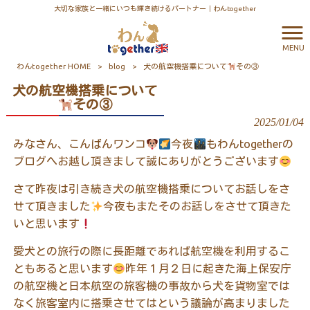
大切な家族と一緒にいつも輝き続けるパートナー｜わんtogether
MENU
わんtogether HOME
>
blog
>
犬の航空機搭乗について
その③
犬の航空機搭乗について
その③
2025/01/04
みなさん、こんばんワンコ
今夜
もわんtogetherの
ブログへお越し頂きまして誠にありがとうございます
さて昨夜は引き続き犬の航空機搭乗についてお話しをさ
せて頂きました
今夜もまたそのお話しをさせて頂きた
いと思います
愛犬との旅行の際に長距離であれば航空機を利用するこ
ともあると思います
昨年１月２日に起きた海上保安庁
の航空機と日本航空の旅客機の事故から犬を貨物室では
なく旅客室内に搭乗させてはという議論が高まりました