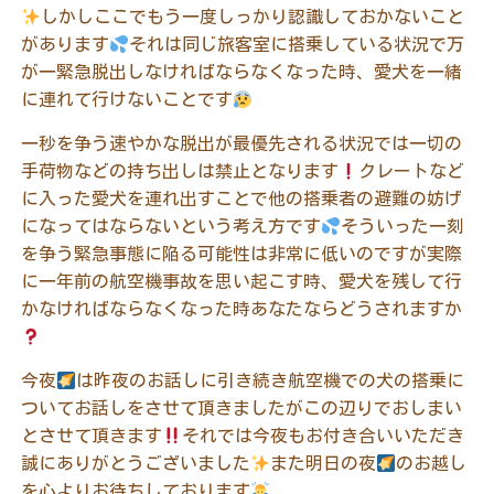
しかしここでもう一度しっかり認識しておかないこと
があります
それは同じ旅客室に搭乗している状況で万
が一緊急脱出しなければならなくなった時、愛犬を一緒
に連れて行けないことです
一秒を争う速やかな脱出が最優先される状況では一切の
手荷物などの持ち出しは禁止となります
クレートなど
に入った愛犬を連れ出すことで他の搭乗者の避難の妨げ
になってはならないという考え方です
そういった一刻
を争う緊急事態に陥る可能性は非常に低いのですが実際
に一年前の航空機事故を思い起こす時、愛犬を残して行
かなければならなくなった時あなたならどうされますか
今夜
は昨夜のお話しに引き続き航空機での犬の搭乗に
ついてお話しをさせて頂きましたがこの辺りでおしまい
とさせて頂きます
それでは今夜もお付き合いいただき
誠にありがとうございました
また明日の夜
のお越し
を心よりお待ちしております