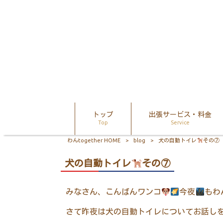
トップ
出張サービス・料金
Top
Service
わんtogether HOME
>
blog
>
犬の自動トイレ
その⑦
犬の自動トイレ
その⑦
みなさん、こんばんワンコ
今夜
もわ
さて昨夜は犬の自動トイレについてお話し