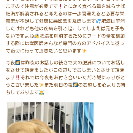
ますので注意が必要です
とにかく食べる量を減らせば
肥満が解消されると考えるのは一歩間違えると必要な栄
養素が不足して健康に悪影響を及ぼします
肥満は解消
したけれども他の疾病を引き起こしてしまえば元も子も
ないですよね
肥満を解消するためにフードの量を調節
する際には獣医師さんなど専門の方のアドバイスに従っ
て適切に行って頂きたいと思います
今夜
は昨夜のお話しの続きで犬の肥満についてお話し
をさせて頂きましたがこの辺りでおしまいとさせて頂き
ます
それでは今夜もお付き合いいただき誠にありがと
うございました
また明日の夜
のお越しを心よりお待
ちしております