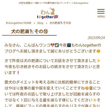
大切な家族と一緒にいつも輝き続けるパートナー｜わんtogether
MENU
わんtogether HOME
>
blog
>
犬の肥満
その⑩
犬の肥満
その⑩
2023/09/24
みなさん、こんばんワンコ
今夜
もわん
together
の
ブログへお越し頂きまして誠にありがとうございます
さて昨夜は犬の肥満についてお話をさせて頂きました
今夜も引き続きそのお話しの続きをさせて頂きたいと思
います
愛犬のダイエットを考える時に比較的簡単にできること
はやはり食事の量や質を変えていくことですね
量につ
いては昨夜のお話しで取り上げましたが回数を減らすの
ではなく１回に与える量を減らす様にしてください
そ
して、極端にフードの量を減らすのもリスクが高くなり