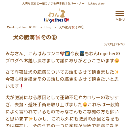
大切な家族と一緒にいつも輝き続けるパートナー｜わんtogether
MENU
わんtogether HOME
>
blog
>
犬の肥満
その⑤
犬の肥満
その⑤
2023/09/19
みなさん、こんばんワンコ
今夜
もわん
together
の
ブログへお越し頂きまして誠にありがとうございます
さて昨夜は犬の肥満についてお話をさせて頂きました
今夜も引き続きそのお話しの続きをさせて頂きたいと思
います
犬が肥満になる原因として運動不足やカロリーの取りす
ぎ、去勢・避妊手術を取り上げました
これらは一般的
によく言われているものでみなさんもご存知の方も多い
と思います
しかし、これ以外にも肥満の原因となるも
のは存在し、そのうちの一つに疾病が原因で肥満になる