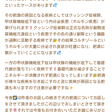
といったケースがあります
その肥満の原因となる疾病としてはクッシング症候群、
甲状腺機能低下症という内分泌疾患（ホルモン疾患）が
挙げられます
クッシング症候群は正式な名称が副腎皮
質機能亢進症という疾患でその名の通り副腎という臓器
が過剰に活動する疾病です
その結果コルチゾールとい
うホルモンが大量に分泌され食欲が旺盛になり、肥満に
繋がっていくことになります
一方の甲状腺機能低下症は甲状腺の機能が低下して基礎
代謝が落ちていく疾病です
基礎代謝が減少することで
エネルギーが消費されず肥満になってしまいます
肥満
が様々な疾病を引き起こすのと逆に疾病が原因となる肥
満もありますので注意が必要ですね
今夜
は昨夜のお話しの続きで犬の肥満についてお話し
をさせて頂きましたがこの辺りでおしまいとさせて頂き
ます
それでは今夜もお付き合いいただき誠にありがと