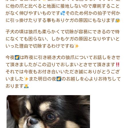
に他の爪と比べると地面に接地しないので摩耗すること
がなく伸びやすいものです
そのため何かの拍子で何か
に引っ掛けたりする事もありケガの原因にもなります
子犬の頃は狼爪も柔らかくて切除が容易にできるので特
になくても困らない、しかもケガの原因となりやすいと
いった理由で切除するわけですね
今夜
は昨夜に引き続き犬の狼爪についてお話しをさせ
て頂きましたがこの辺りでおしまいとさせて頂きます
それでは今夜もお付き合いいただき誠にありがとうござ
いました
また明日の夜
のお越しを心よりお待ちして
おります