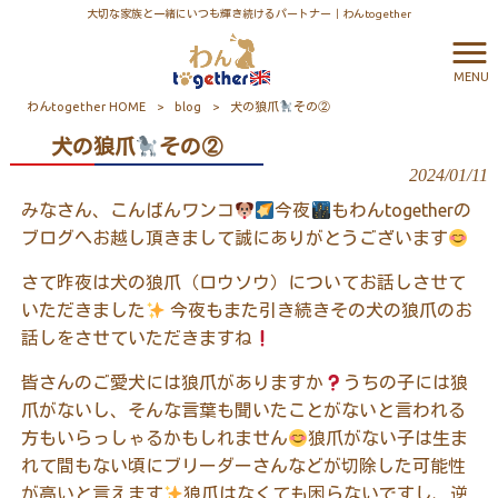
大切な家族と一緒にいつも輝き続けるパートナー｜わんtogether
MENU
わんtogether HOME
>
blog
>
犬の狼爪
その②
犬の狼爪
その②
2024/01/11
みなさん、こんばんワンコ
今夜
もわんtogetherの
ブログへお越し頂きまして誠にありがとうございます
さて昨夜は犬の狼爪（ロウソウ）についてお話しさせて
いただきました
今夜もまた引き続きその犬の狼爪のお
話しをさせていただきますね
皆さんのご愛犬には狼爪がありますか
うちの子には狼
爪がないし、そんな言葉も聞いたことがないと言われる
方もいらっしゃるかもしれません
狼爪がない子は生ま
れて間もない頃にブリーダーさんなどが切除した可能性
が高いと言えます
狼爪はなくても困らないですし、逆