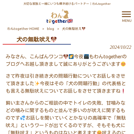
大切な家族と一緒にいつも輝き続けるパートナー｜わんtogether
MENU
わんtogether HOME
>
blog
>
犬の無駄吠え
犬の無駄吠え
2024/10/22
みなさん、こんばんワンコ
今夜
もわんtogetherの
ブログへお越し頂きまして誠にありがとうございます
さて昨夜は引き続き犬の問題行動についてお話しをさせ
て頂きました
今夜はその「犬の問題行動」の代表格と
も言える無駄吠えについてお話しをさせて頂きますね
飼い主さんからのご相談の中でトイレの失敗、甘噛みな
どの噛みに関するものと並んで多いのが吠えに関するも
のです
お話しを聞いていくとかなりの高確率で「無駄
吠え」というワードが出てくるのですが、そもそも犬に
「無駄吠え」というものはないと考えます
吠えるのに