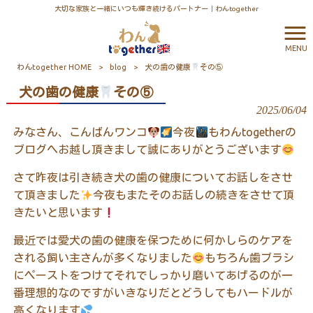
大切な家族と一緒にいつも輝き続けるパートナー｜わんtogether
MENU
わんtogether HOME
>
blog
>
犬の歯の健康
その⑤
犬の歯の健康
その⑤
2025/06/04
みなさん、こんばんワンコ
今夜
もわんtogetherの
ブログへお越し頂きまして誠にありがとうございます
さて昨夜は引き続き犬の歯の健康についてお話しをさせ
て頂きました
今夜もまたそのお話しの続きをさせて頂
きたいと思います
最近では愛犬の歯の健康を保つために何かしらのケアを
される飼い主さんが多くなりました
もちろん歯ブラシ
にペーストをつけてそれでしっかり磨いてあげるのが一
番理想的なのですがいきなりだとどうしてもハードルが
高くなります