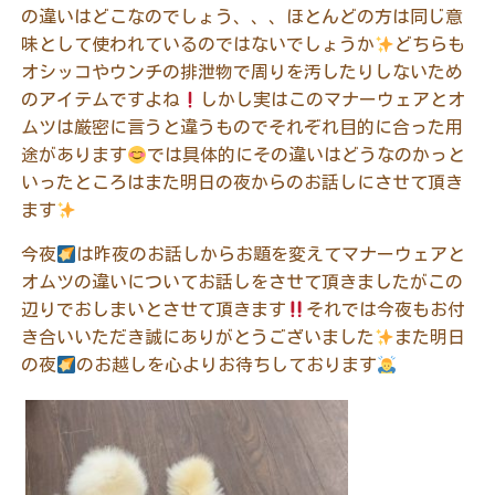
の違いはどこなのでしょう、、、ほとんどの方は同じ意
味として使われているのではないでしょうか
どちらも
オシッコやウンチの排泄物で周りを汚したりしないため
のアイテムですよね
しかし実はこのマナーウェアとオ
ムツは厳密に言うと違うものでそれぞれ目的に合った用
途があります
では具体的にその違いはどうなのかっと
いったところはまた明日の夜からのお話しにさせて頂き
ます
今夜
は昨夜のお話しからお題を変えてマナーウェアと
オムツの違いについてお話しをさせて頂きましたがこの
辺りでおしまいとさせて頂きます
それでは今夜もお付
き合いいただき誠にありがとうございました
また明日
の夜
のお越しを心よりお待ちしております