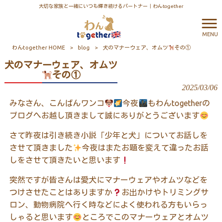
大切な家族と一緒にいつも輝き続けるパートナー｜わんtogether
MENU
わんtogether HOME
>
blog
>
犬のマナーウェア、オムツ
その①
犬のマナーウェア、オムツ
その①
2025/03/06
みなさん、こんばんワンコ
今夜
もわんtogetherの
ブログへお越し頂きまして誠にありがとうございます
さて昨夜は引き続き小説「少年と犬」についてお話しを
させて頂きました
今夜はまたお題を変えて違ったお話
しをさせて頂きたいと思います
突然ですが皆さんは愛犬にマナーウェアやオムツなどを
つけさせたことはありますか
お出かけやトリミングサ
ロン、動物病院へ行く時などによく使われる方もいらっ
しゃると思います
ところでこのマナーウェアとオムツ