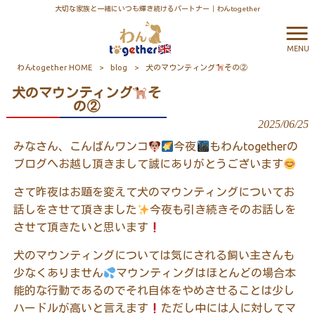
大切な家族と一緒にいつも輝き続けるパートナー｜わんtogether
MENU
わんtogether HOME
>
blog
>
犬のマウンティング
その②
犬のマウンティング
そ
の②
2025/06/25
みなさん、こんばんワンコ
今夜
もわんtogetherの
ブログへお越し頂きまして誠にありがとうございます
さて昨夜はお題を変えて犬のマウンティングについてお
話しをさせて頂きました
今夜も引き続きそのお話しを
させて頂きたいと思います
犬のマウンティングについては気にされる飼い主さんも
少なくありません
マウンティングはほとんどの場合本
能的な行動であるのでそれ自体をやめさせることは少し
ハードルが高いと言えます
ただし中には人に対してマ