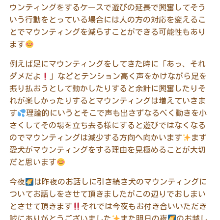
ウンティングをするケースで遊びの延長で興奮してそう
いう行動をとっている場合には人の方の対応を変えるこ
とでマウンティングを減らすことができる可能性もあり
ます
例えば足にマウンティングをしてきた時に「あっ、それ
ダメだよ
」などとテンション高く声をかけながら足を
振り払おうとして動かしたりすると余計に興奮したりそ
れが楽しかったりするとマウンティングは増えていきま
す
理論的にいうとそこで声も出さずなるべく動きを小
さくしてその場を立ち去る様にすると遊びではなくなる
のでマウンティングは減少する方向へ向かいます
まず
愛犬がマウンティングをする理由を見極めることが大切
だと思います
今夜
は昨夜のお話しに引き続き犬のマウンティングに
ついてお話しをさせて頂きましたがこの辺りでおしまい
とさせて頂きます
それでは今夜もお付き合いいただき
誠にありがとうございました
また明日の夜
のお越し