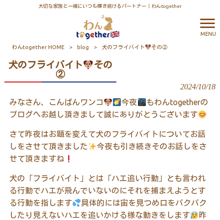
大切な家族と一緒にいつも輝き続けるパートナー｜わんtogether
MENU
わんtogether HOME
>
blog
>
犬のフライバイト
その②
犬のフライバイト
その
②
2024/10/18
みなさん、こんばんワンコ
今夜
もわんtogetherの
ブログへお越し頂きまして誠にありがとうございます
さて昨夜はお題を変えて犬のフライバイトについてお話
しをさせて頂きました
今夜も引き続きそのお話しをさ
せて頂きますね
犬の「フライバイト」とは「ハエ追い行動」とも言われ
る行動でハエが飛んでいないのにそれを捕まえようとす
る行動を指します
具体的には宙を見つめ口をパクパク
したり見えないハエを追いかける様な動きをします
昨