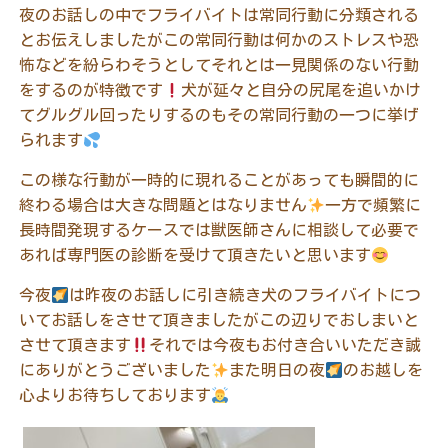
夜のお話しの中でフライバイトは常同行動に分類される
とお伝えしましたがこの常同行動は何かのストレスや恐
怖などを紛らわそうとしてそれとは一見関係のない行動
をするのが特徴です
犬が延々と自分の尻尾を追いかけ
てグルグル回ったりするのもその常同行動の一つに挙げ
られます
この様な行動が一時的に現れることがあっても瞬間的に
終わる場合は大きな問題とはなりません
一方で頻繁に
長時間発現するケースでは獣医師さんに相談して必要で
あれば専門医の診断を受けて頂きたいと思います
今夜
は昨夜のお話しに引き続き犬のフライバイトにつ
いてお話しをさせて頂きましたがこの辺りでおしまいと
させて頂きます
それでは今夜もお付き合いいただき誠
にありがとうございました
また明日の夜
のお越しを
心よりお待ちしております