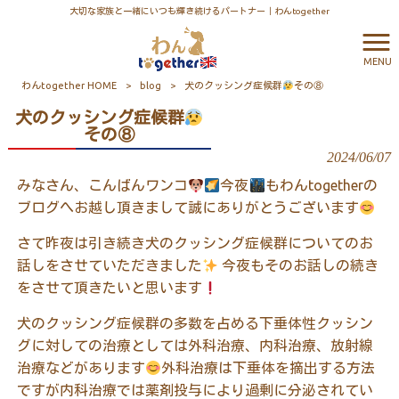
大切な家族と一緒にいつも輝き続けるパートナー｜わんtogether
MENU
わんtogether HOME
>
blog
>
犬のクッシング症候群
その⑧
犬のクッシング症候群
その⑧
2024/06/07
みなさん、こんばんワンコ
今夜
もわんtogetherの
ブログへお越し頂きまして誠にありがとうございます
さて昨夜は引き続き犬のクッシング症候群についてのお
話しをさせていただきました
今夜もそのお話しの続き
をさせて頂きたいと思います
犬のクッシング症候群の多数を占める下垂体性クッシン
グに対しての治療としては外科治療、内科治療、放射線
治療などがあります
外科治療は下垂体を摘出する方法
ですが内科治療では薬剤投与により過剰に分泌されてい