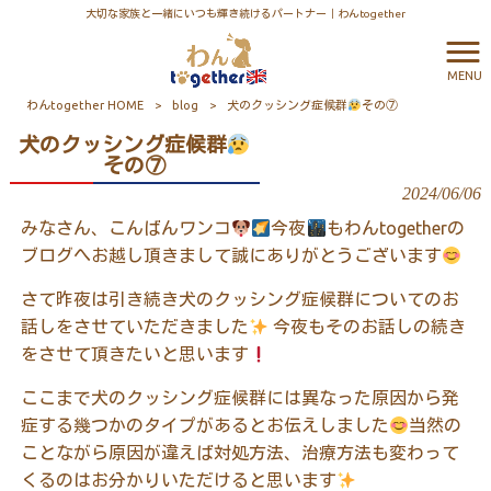
大切な家族と一緒にいつも輝き続けるパートナー｜わんtogether
MENU
わんtogether HOME
>
blog
>
犬のクッシング症候群
その⑦
犬のクッシング症候群
その⑦
2024/06/06
みなさん、こんばんワンコ
今夜
もわんtogetherの
ブログへお越し頂きまして誠にありがとうございます
さて昨夜は引き続き犬のクッシング症候群についてのお
話しをさせていただきました
今夜もそのお話しの続き
をさせて頂きたいと思います
ここまで犬のクッシング症候群には異なった原因から発
症する幾つかのタイプがあるとお伝えしました
当然の
ことながら原因が違えば対処方法、治療方法も変わって
くるのはお分かりいただけると思います