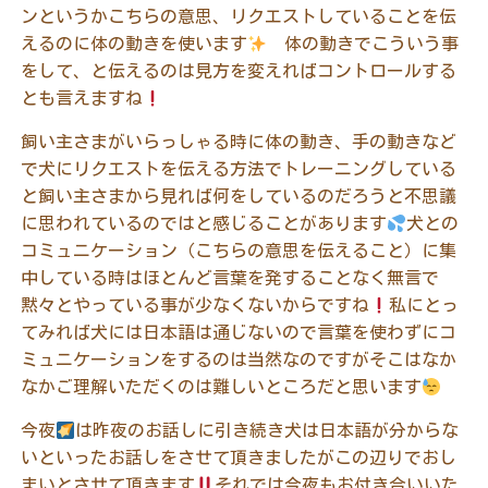
ンというかこちらの意思、リクエストしていることを伝
えるのに体の動きを使います
体の動きでこういう事
をして、と伝えるのは見方を変えればコントロールする
とも言えますね
飼い主さまがいらっしゃる時に体の動き、手の動きなど
で犬にリクエストを伝える方法でトレーニングしている
と飼い主さまから見れば何をしているのだろうと不思議
に思われているのではと感じることがあります
犬との
コミュニケーション（こちらの意思を伝えること）に集
中している時はほとんど言葉を発することなく無言で
黙々とやっている事が少なくないからですね
私にとっ
てみれば犬には日本語は通じないので言葉を使わずにコ
ミュニケーションをするのは当然なのですがそこはなか
なかご理解いただくのは難しいところだと思います
今夜
は昨夜のお話しに引き続き犬は日本語が分からな
いといったお話しをさせて頂きましたがこの辺りでおし
まいとさせて頂きます
それでは今夜もお付き合いいた