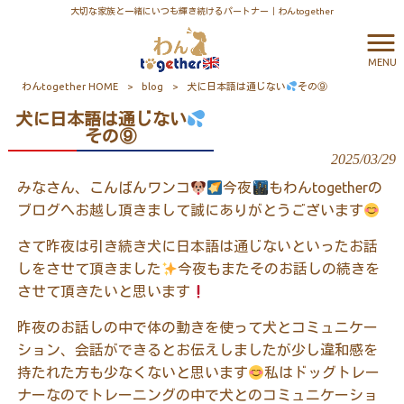
大切な家族と一緒にいつも輝き続けるパートナー｜わんtogether
MENU
わんtogether HOME
>
blog
>
犬に日本語は通じない
その⑨
犬に日本語は通じない
その⑨
2025/03/29
みなさん、こんばんワンコ
今夜
もわんtogetherの
ブログへお越し頂きまして誠にありがとうございます
さて昨夜は引き続き犬に日本語は通じないといったお話
しをさせて頂きました
今夜もまたそのお話しの続きを
させて頂きたいと思います
昨夜のお話しの中で体の動きを使って犬とコミュニケー
ション、会話ができるとお伝えしましたが少し違和感を
持たれた方も少なくないと思います
私はドッグトレー
ナーなのでトレーニングの中で犬とのコミュニケーショ