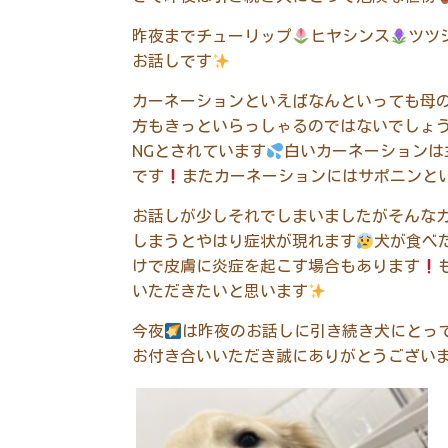
昨夜までチューリップ
ヒヤシンス
ツツ
お話しです
カーネーションといえばなんといっても母
方もきっといらっしゃるのではないでしょ
NGとされています
白いカーネーションは
です
またカーネーションにはサポニンと
お話しが少しそれでしまいましたがそんな
しまうとやはり症状が現れます
犬が食べ
けで皮膚に炎症を起こす場合もあります
いただきたいと思います
今夜
は昨夜のお話しに引き続き犬にとっ
お付き合いいただき誠にありがとうござい