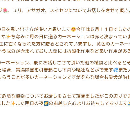
ジ
、ユリ、アサガオ、スイセンについてお話しをさせて頂き
の日を思い出す方が多いと思います
今年は５月１１日でした
うか
ちなみに母の日に送るカーネーションは赤と決まってい
主に亡くなられた方に贈るとされていますし、黄色のカーネー
いう成分が含まれており人間には抗酸化作用など良い作用があ
カーネーション、既にお話しさせて頂いた他の植物と比べると
た場合、胃腸障害を引き起こし下痢や嘔吐などがでます
また
もらうことが多い
カーネーションですがそんな場合も愛犬が触
て危険な植物についてお話しをさせて頂きましたがこの辺りで
ました
また明日の夜
のお越しを心よりお待ちしております