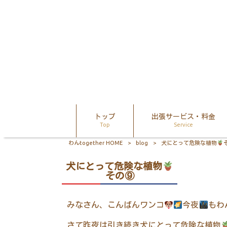
トップ
出張サービス・料金
Top
Service
わんtogether HOME
>
blog
>
犬にとって危険な植物
犬にとって危険な植物
その⑨
みなさん、こんばんワンコ
今夜
もわ
さて昨夜は引き続き犬にとって危険な植物