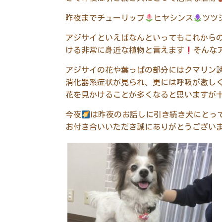
昨夜までチューリップ
ヒヤシンス
ツツ
アジサイといえばなんといってもこれから
ける非常に身近な植物と言えます
そんな
アジサイの花や葉っぱの部分にはクマリン
消化器系症状が見られ、更には呼吸が激し
花を見かけることが多くなると思いますが
今夜
は昨夜のお話しに引き続き犬にとっ
お付き合いいただき誠にありがとうござい