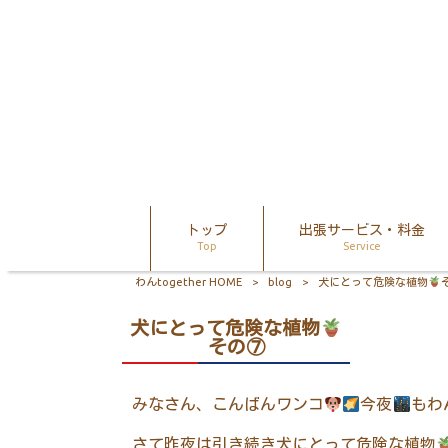
トップ
出張サービス・料金
Top
Service
わんtogether HOME
>
blog
>
犬にとって危険な植物
犬にとって危険な植物
その⑦
みなさん、こんばんワンコ
今夜
もわ
さて昨夜は引き続き犬にとって危険な植物