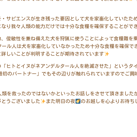
モ・サピエンスが生き残った要因として犬を家畜化していたた
になり我々人類の能力だけでは十分な食糧を確保することがで
力、俊敏性を兼ね備えた犬を狩猟に使うことによって食糧難を
タール人は犬を家畜化していなかったため十分な食糧を確保で
と詳しいことが判明することが期待されています
の「ヒトとイヌがネアンデルタール人を絶滅させた」というタ
類最初のパートナー」でもその辺りが触れられていますのでご興
人類を救ったのではないかといったお話しをさせて頂きました
がとうございました
また明日の夜
のお越しを心よりお待ち