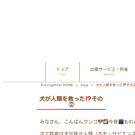
トップ
出張サービス・料金
Top
Service
わんtogether HOME
>
blog
>
犬が人類を救った
その
犬が人類を救った
その
②
みなさん、こんばんワンコ
今夜
もわ
さて昨夜は犬が我々人類（ホモ・サピエン