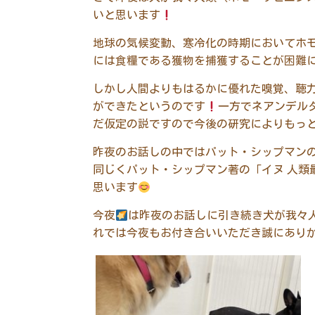
いと思います
地球の気候変動、寒冷化の時期においてホ
には食糧である獲物を捕獲することが困難
しかし人間よりもはるかに優れた嗅覚、聴
ができたというのです
一方でネアンデル
だ仮定の説ですので今後の研究によりもっ
昨夜のお話しの中ではパット・シップマン
同じくパット・シップマン著の「イヌ 人
思います
今夜
は昨夜のお話しに引き続き犬が我々
れでは今夜もお付き合いいただき誠にあり