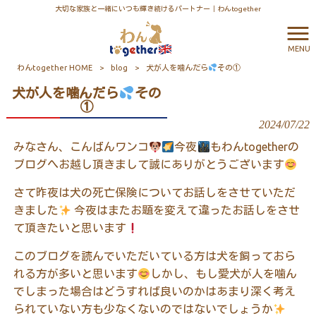
大切な家族と一緒にいつも輝き続けるパートナー｜わんtogether
MENU
わんtogether HOME
>
blog
>
犬が人を噛んだら
その①
犬が人を噛んだら
その
①
2024/07/22
みなさん、こんばんワンコ
今夜
もわんtogetherの
ブログへお越し頂きまして誠にありがとうございます
さて昨夜は犬の死亡保険についてお話しをさせていただ
きました
今夜はまたお題を変えて違ったお話しをさせ
て頂きたいと思います
このブログを読んでいただいている方は犬を飼っておら
れる方が多いと思います
しかし、もし愛犬が人を噛ん
でしまった場合はどうすれば良いのかはあまり深く考え
られていない方も少なくないのではないでしょうか