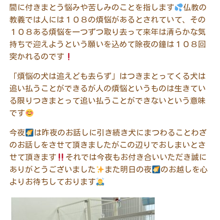
間に付きまとう悩みや苦しみのことを指します
仏教の
教義では人には１０８の煩悩があるとされていて、その
１０８ある煩悩を一つずつ取り去って来年は清らかな気
持ちで迎えようという願いを込めて除夜の鐘は１０８回
突かれるのです
「煩悩の犬は追えども去らず」はつきまとってくる犬は
追い払うことができるが人の煩悩というものは生きてい
る限りつきまとって追い払うことができないという意味
です
今夜
は昨夜のお話しに引き続き犬にまつわることわざ
のお話しをさせて頂きましたがこの辺りでおしまいとさ
せて頂きます
それでは今夜もお付き合いいただき誠に
ありがとうございました
また明日の夜
のお越しを心
よりお待ちしております