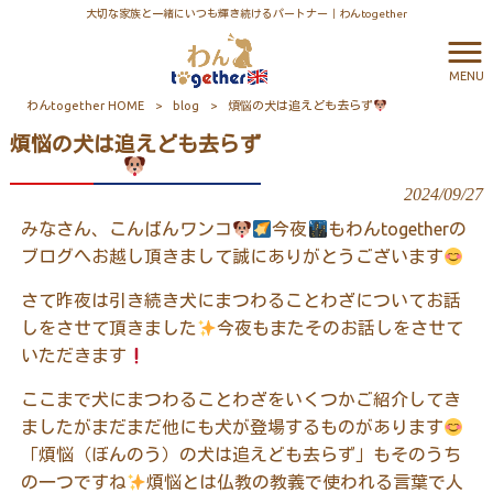
大切な家族と一緒にいつも輝き続けるパートナー｜わんtogether
MENU
わんtogether HOME
>
blog
>
煩悩の犬は追えども去らず
煩悩の犬は追えども去らず
2024/09/27
みなさん、こんばんワンコ
今夜
もわんtogetherの
ブログへお越し頂きまして誠にありがとうございます
さて昨夜は引き続き犬にまつわることわざについてお話
しをさせて頂きました
今夜もまたそのお話しをさせて
いただきます
ここまで犬にまつわることわざをいくつかご紹介してき
ましたがまだまだ他にも犬が登場するものがあります
「煩悩（ぼんのう）の犬は追えども去らず」もそのうち
の一つですね
煩悩とは仏教の教義で使われる言葉で人